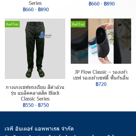
Series
฿660
-
฿890
฿660
-
฿890
สินค้าใหม่
สินค้าใหม่
JP Flow Classic – รองเท้า
เชฟ รองเท้าเซฟตี้ พื้นกันลื่น
฿720
กางเกงเชฟทรงเรียบ สีดำล้วน
รุ่น แบล็คคลาสสิค Black
Classic Series
฿550
-
฿750
เจพี อินเตอร์ แอพพาเรล จำกัด