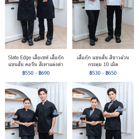
Slate Edge เสื้อเชฟ เสื้อกุ๊ก
เสื้อกุ๊ก แขนสั้น สีขาวล้วน
แขนสั้น คอจีน สีเทาแต่งดำ
กระดุม 10 เม็ด
฿550
-
฿690
฿530
-
฿650