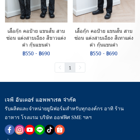
เสื้อกุ๊ก คอป้าย แขนสั้น สาบ
เสื้อกุ๊ก คอป้าย แขนสั้น สาบ
ซ่อน แต่งสาบเฉียง สีขาวแต่ง
ซ่อน แต่งสาบเฉียง สีเทาแต่ง
ดำ กุ๊นแขนดำ
ดำ กุ๊นแขนดำ
฿550
-
฿690
฿550
-
฿690
1
เจพี อินเตอร์ แอพพาเรล จำกัด
รับผลิตและจำหน่ายยูนิฟอร์มสำหรับทุกองค์กร อาทิ ร้าน
อาหาร โรงแรม บริษัท ออฟฟิศ SME ฯลฯ