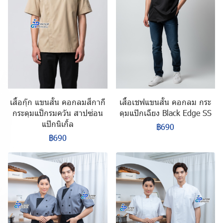
เสื้อกุ๊ก แขนสั้น คอกลมสีกากี
เสื้อเชฟแขนสั้น คอกลม กระ
กระดุมแป็กรมควัน สาปซ่อน
ดุมแป๊กเฉียง Black Edge SS
แป๊กนิเกิ้ล
฿690
฿690