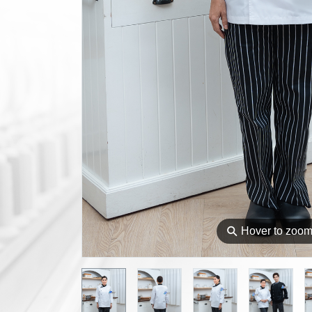
⚲
Hover to zoo