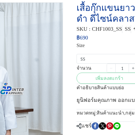
เสื้อกุ๊กแขนยา
ดำ ดีไซน์คลาส
SKU : CHF1003_SS
SS
฿690
Size
SS
จำนวน
เพิ่มลงตะกร้า
คำอธิบายสินค้าแบบย่อ
ยูนิฟอร์มคุณภาพ ออกแบ
หมวดหมู่:
สินค้าแนะนำ
,
กลุ่
แชร์