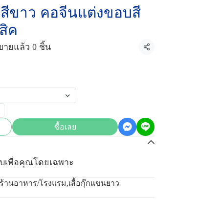
วสีขาว คอจีนแต่งขอบสี
สิค
ขายแล้ว 0 ชิ้น
แชร์
ซื้อเลย
บเพื่อคุณโดยเฉพาะ
มร้านอาหาร/โรงแรม
,
เสื้อกุ๊กแขนยาว