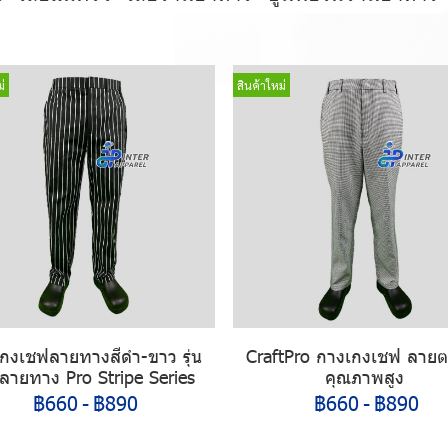
่
สินค้าใหม่
กงเชฟลายทางสีดำ-ขาว รุ่น
CraftPro กางเกงเชฟ ลาย
ลายทาง Pro Stripe Series
คุณภาพสูง
฿660
-
฿890
฿660
-
฿890