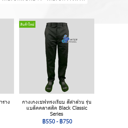
สินค้าใหม่
ตาราง
กางเกงเชฟทรงเรียบ สีดำล้วน รุ่น
แบล็คคลาสสิค Black Classic
Series
฿550
-
฿750