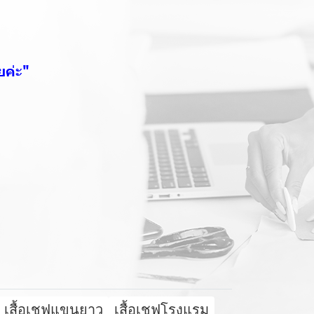
ยค่ะ"
เสื้อเชฟแขนยาว
เสื้อเชฟโรงแรม