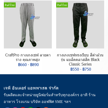
สินค้าใหม่
สินค้าใหม่
CraftPro กางเกงเชฟ ลายตา
กางเกงเชฟทรงเรียบ สีดำล้วน
ราง คุณภาพสูง
รุ่น แบล็คคลาสสิค Black
Classic Series
฿660
-
฿890
฿550
-
฿750
เจพี อินเตอร์ แอพพาเรล จำกัด
รับผลิตและจำหน่ายยูนิฟอร์มสำหรับทุกองค์กร อาทิ ร้าน
อาหาร โรงแรม บริษัท ออฟฟิศ SME ฯลฯ