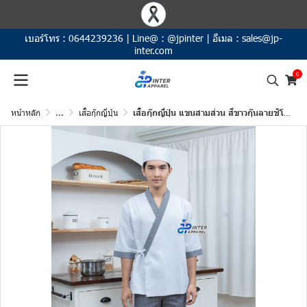
เบอร์โทร :
0644239236
|
Line@ :
@jpinter
|
อีเมล :
sales@jp-
inter.com
0
หน้าหลัก
...
เสื้อกุ๊กญี่ปุ่น
เสื้อกุ๊กญี่ปุ่น แขนสามส่วน สีขาวกุ๊นลายชิโนริ