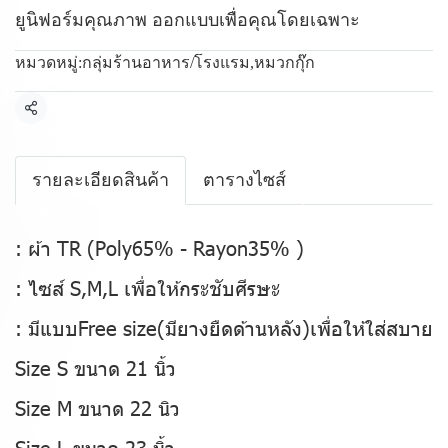
ยูนิฟอร์มคุณภาพ ออกแบบเพื่อคุณโดยเฉพาะ
หมวดหมู่:
กลุ่มร้านอาหาร/โรงแรม
,
หมวกกุ๊ก
แชร์
รายละเอียดสินค้า
ตารางไซส์
: ผ้า TR (Poly65% - Rayon35% )
: ไซส์ S,M,L เพื่อให้กระชับศีรษะ
: มีแบบFree size(มียางยืดด้านหลัง)เพื่อให้ใส่สบาย
Size S ขนาด 21 นิ้ว
Size M ขนาด 22 นิว
Size L ขนาด 23 นิ้ว