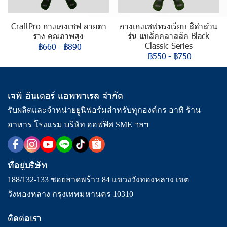
CraftPro กางเกงเชฟ ลายตา
กางเกงเชฟทรงเรียบ สีดำล้วน
ราง คุณภาพสูง
รุ่น แบล็คคลาสสิค Black
Classic Series
฿660
-
฿890
฿550
-
฿750
เจพี อินเตอร์ แอพพาเรล จำกัด
รับผลิตและจำหน่ายยูนิฟอร์มสำหรับทุกองค์กร อาทิ ร้าน
อาหาร โรงแรม บริษัท ออฟฟิศ SME ฯลฯ
ที่อยู่บริษัท
188/132-133 ซอยลาดพร้าว 84 แขวงวังทองหลาง เขต
วังทองหลาง กรุงเทพมหานคร 10310
ติดต่อเรา