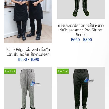
กางเกงเชฟลายทางสีดำ-ขาว
รุ่นโปรลายทาง Pro Stripe
Series
฿660
-
฿890
Slate Edge เสื้อเชฟ เสื้อกุ๊ก
แขนสั้น คอจีน สีเทาแต่งดำ
฿550
-
฿690
สินค้าใหม่
สินค้าใหม่