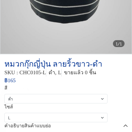
1/1
หมวกกุ๊กญี่ปุ่น ลายริ้วขาว-ดำ
SKU : CHC0105-L
ดำ, L
ขายแล้ว 0 ชิ้น
฿165
สี
ดำ
ไซส์
L
คำอธิบายสินค้าแบบย่อ