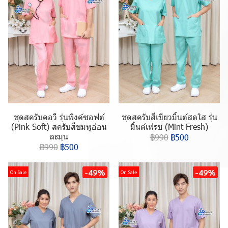
ชุดสครับคอวี รุ่นพิงค์ซอฟต์
ชุดสครับสีเขียวมิ้นต์สดใส รุ่น
(Pink Soft) สครับสีชมพูอ่อน
มิ้นต์เฟรช (Mint Fresh)
ละมุน
฿990
฿500
฿990
฿500
-49%
-49%
On Sale
On Sale