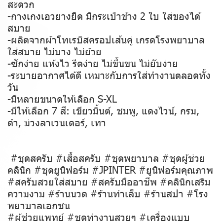
สะดวก
-กางเกงเอวยางยืด มีกระเป๋าข้าง 2 ใบ ใส่ของได้
สบาย
-ผลิตจากผ้าโทเรบิสครอปเส้นคู่ เกรดโรงพยาบาล
ใส่สบาย ไม่บาง ไม่ย้วย
-ซักง่าย แห้งไว รีดง่าย ไม่ขึ้นขน ไม่ยับง่าย
-ระบายอากาศได้ดี เหมาะกับการใส่ทำงานตลอดทั้ง
วัน
-มีหลายขนาดให้เลือก S-XL
-มีให้เลือก 7 สี: เขียวมิ้นต์, ชมพู, แดงไวน์, กรม,
ดำ, ม่วงลาเวนเดอร์, เทา
#ชุดสครับ #เสื้อสครับ #ชุดพยาบาล #ชุดผู้ช่วย
คลินิก #ชุดยูนิฟอร์ม #JPINTER #ยูนิฟอร์มคุณภาพ
#สครับสวยใส่สบาย #สครับมืออาชีพ #คลินิกเสริม
ความงาม #ร้านนวด #ร้านทำเล็บ #ร้านสปา #โรง
พยาบาลเอกชน
#ผู้ช่วยแพทย์ #ชุดทำงานสวยๆ #เครื่องแบบ