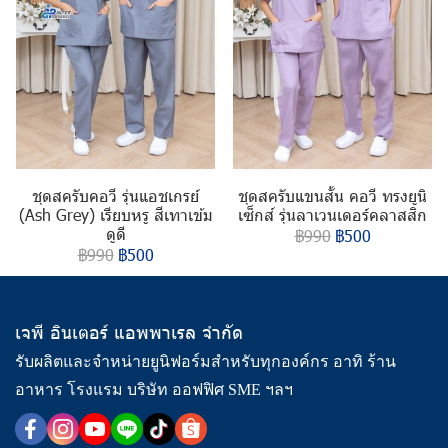
ชุดสครับคอวี รุ่นแอชเกรย์
ชุดสครับแขนสั้น คอวี ทรงยูนิ
(Ash Grey) เรียบหรู สีเทาเข้ม
เซ็กส์ รุ่นลาเวนเดอร์คลาสสิก
ดูดี
฿990
฿500
฿990
฿500
เจพี อินเตอร์ แอพพาเรล จำกัด
รับผลิตและจำหน่ายยูนิฟอร์มสำหรับทุกองค์กร อาทิ ร้าน
อาหาร โรงแรม บริษัท ออฟฟิศ SME ฯลฯ