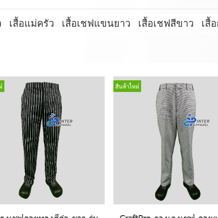
ว
เสื้อแม่ครัว
เสื้อเชฟแขนยาว
เสื้อเชฟสีขาว
เสื้
่
สินค้าใหม่
กงเชฟลายทางสีดำ-ขาว รุ่น
CraftPro กางเกงเชฟ ลาย