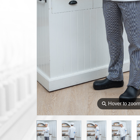
⚲
Hover to zoo