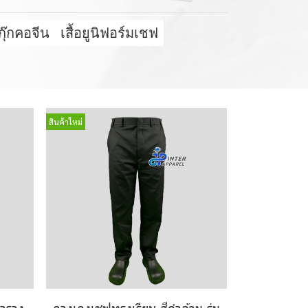
อกุ๊กคอจีน
เสื้อยูนิฟอร์มเชฟ
สินค้าใหม่
ตาราง
กางเกงเชฟทรงเรียบ สีดำล้วน รุ่น