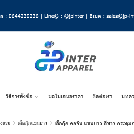
ร :
0644239236
|
Line@ :
@jpinter
|
อีเมล :
sales@jp-in
วิธีการสั่งซื้อ
ขอใบเสนอราคา
ติดต่อเรา
บทค
รงแรม
เสื้อกุ๊กแขนยาว
เสื้อกุ๊ก คอจีน แขนยาว สีขาว กระดุม