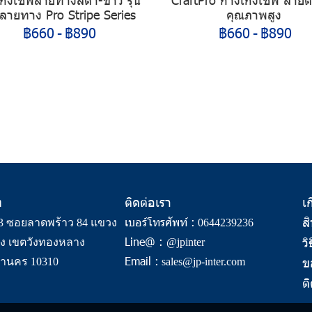
ลายทาง Pro Stripe Series
คุณภาพสูง
฿660
-
฿890
฿660
-
฿890
ท
ติดต่อเรา
เก
ส
เบอร์โทรศัพท์ :
33 ซอยลาดพร้าว 84 แขวง
0644239236
Line@ :
วิ
ง เขตวังทองหลาง
@jpinter
Email :
ข
านคร 10310
sales@jp-inter.com
ต