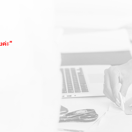
ยค่ะ"