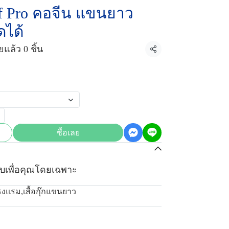
ef Pro คอจีน แขนยาว
ดได้
แล้ว 0 ชิ้น
แชร์
ซื้อเลย
บเพื่อคุณโดยเฉพาะ
โรงแรม
,
เสื้อกุ๊กแขนยาว