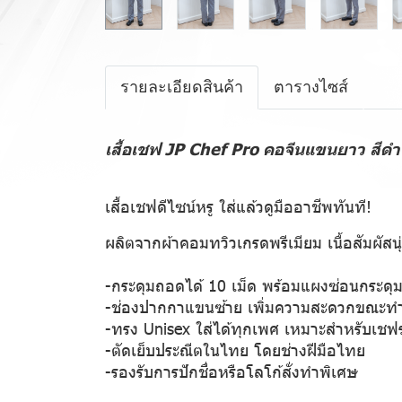
รายละเอียดสินค้า
ตารางไซส์
เสื้อเชฟ JP Chef Pro คอจีนแขนยาว สีดำ
เสื้อเชฟดีไซน์หรู ใส่แล้วดูมืออาชีพทันที!
ผลิตจากผ้าคอมทวิวเกรดพรีเมียม เนื้อสัมผัสนุ
-กระดุมถอดได้ 10 เม็ด พร้อมแผงซ่อนกระดุม 
-ช่องปากกาแขนซ้าย เพิ่มความสะดวกขณะท
-ทรง Unisex ใส่ได้ทุกเพศ เหมาะสำหรับเชฟระ
-ตัดเย็บประณีตในไทย โดยช่างฝีมือไทย
-รองรับการปักชื่อหรือโลโก้สั่งทำพิเศษ