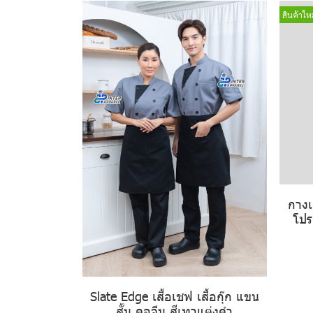
สินค้าใหม
กางเ
โปร
Slate Edge เสื้อเชฟ เสื้อกุ๊ก แขน
สั้น คอจีน สีเทาแต่งดำ