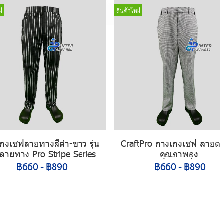
่
สินค้าใหม่
กงเชฟลายทางสีดำ-ขาว รุ่น
CraftPro กางเกงเชฟ ลาย
ลายทาง Pro Stripe Series
คุณภาพสูง
฿660
-
฿890
฿660
-
฿890