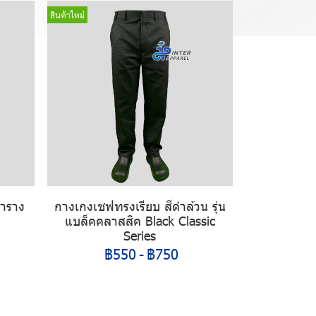
สินค้าใหม่
ตาราง
กางเกงเชฟทรงเรียบ สีดำล้วน รุ่น
แบล็คคลาสสิค Black Classic
Series
฿550
-
฿750