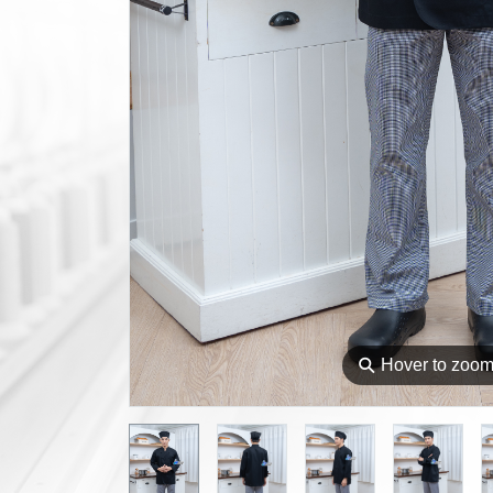
⚲
Hover to zoo