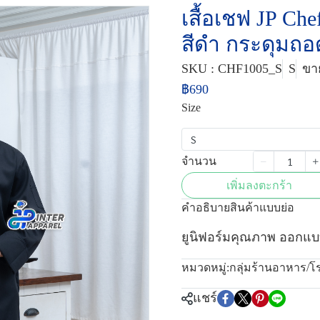
เสื้อเชฟ JP Ch
สีดำ กระดุมถอ
SKU : CHF1005_S
S
ขาย
฿690
Size
S
จำนวน
เพิ่มลงตะกร้า
คำอธิบายสินค้าแบบย่อ
ยูนิฟอร์มคุณภาพ ออกแบ
หมวดหมู่:
กลุ่มร้านอาหาร/
แชร์