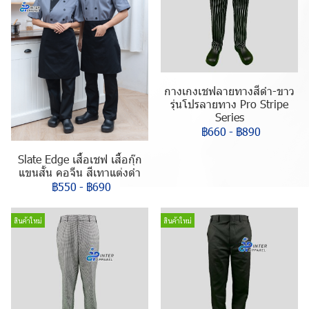
กางเกงเชฟลายทางสีดำ-ขาว
รุ่นโปรลายทาง Pro Stripe
Series
฿660
-
฿890
Slate Edge เสื้อเชฟ เสื้อกุ๊ก
แขนสั้น คอจีน สีเทาแต่งดำ
฿550
-
฿690
สินค้าใหม่
สินค้าใหม่