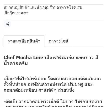
หมวดหมู่:
สินค้าแนะนำ
,
กลุ่มร้านอาหาร/โรงแรม
,
เสื้อกุ๊กแขนยาว
แชร์
รายละเอียดสินค้า
ตารางไซส์
Chef Mocha Line เสื้อเชฟคอจีน แขนยาว สี
น้ำตาลครีม
เสื้อเชฟดีไซน์พรีเมียม โดดเด่นด้วยแถบตัดเส้นแนว
ตั้งที่หน้าอก สะท้อนความประณีต เรียบหรู และ
กลมกล่อมเหมือน กาแฟดี ๆ ถ้วยหนึ่ง
-ตัดเย็บจากผ้าคอมทวิวเนื้อดี ไม่บาง ไม่ร้อน รีดง่าย
-กระดุมสองแถวแนวไขว้ ดูคลาสสิกแบบเชฟฝรั่งเศส