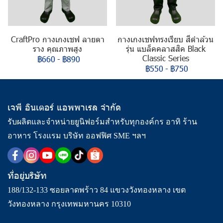
CraftPro กางเกงเชฟ ลายตา
กางเกงเชฟทรงเรียบ สีดำล้วน
ราง คุณภาพสูง
รุ่น แบล็คคลาสสิค Black
Classic Series
฿660
-
฿890
฿550
-
฿750
เจพี อินเตอร์ แอพพาเรล จำกัด
รับผลิตและจำหน่ายยูนิฟอร์มสำหรับทุกองค์กร อาทิ ร้าน
อาหาร โรงแรม บริษัท ออฟฟิศ SME ฯลฯ
ที่อยู่บริษัท
188/132-133 ซอยลาดพร้าว 84 แขวงวังทองหลาง เขต
วังทองหลาง กรุงเทพมหานคร 10310