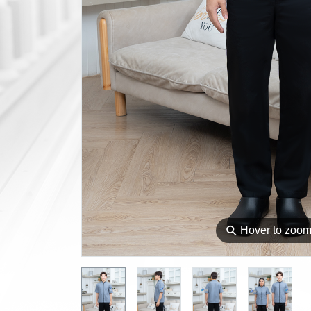
⚲
Hover to zoo