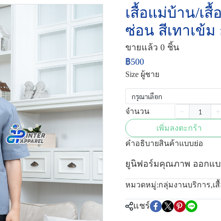
เสื้อแม่บ้าน/เส
ซ่อน สีเทาเข้
ขายแล้ว 0 ชิ้น
฿500
Size ผู้ชาย
กรุณาเลือก
จำนวน
เพิ่มลงตะกร้า
คำอธิบายสินค้าแบบย่อ
ยูนิฟอร์มคุณภาพ ออกแบ
หมวดหมู่:
กลุ่มงานบริการ
,
เส
แชร์