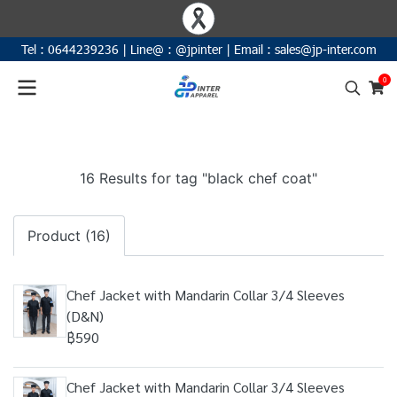
Tel :
0644239236
|
Line@ :
@jpinter
| Email
:
sales@jp-inter.com
0
16 Results for tag "black chef coat"
Product (16)
Chef Jacket with Mandarin Collar 3/4 Sleeves
(D&N)
฿590
Chef Jacket with Mandarin Collar 3/4 Sleeves