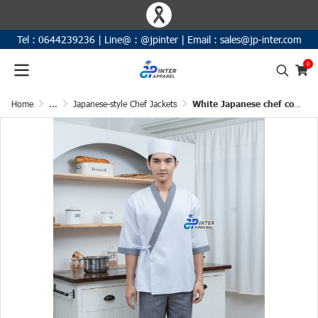
Tel :
0644239236
|
Line@ :
@jpinter
| Email
:
sales@jp-inter.com
0
Home
...
Japanese-style Chef Jackets
White Japanese chef coat with three-quarter sleeves and houndstooth piping.