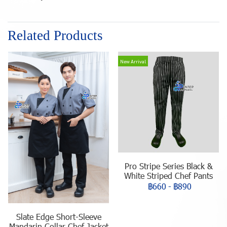
Related Products
New Arrival
Pro Stripe Series Black &
White Striped Chef Pants
฿660
-
฿890
Slate Edge Short-Sleeve
Mandarin Collar Chef Jacket