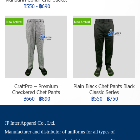
฿550
-
฿690
New Arrival
New Arrival
CraftPro – Premium
Plain Black Chef Pants Black
Checkered Chef Pants
Classic Series
฿660
-
฿890
฿550
-
฿750
JP Inter Apparel Co., Ltd.
Manufacturer and distributor of uniforms for all types of